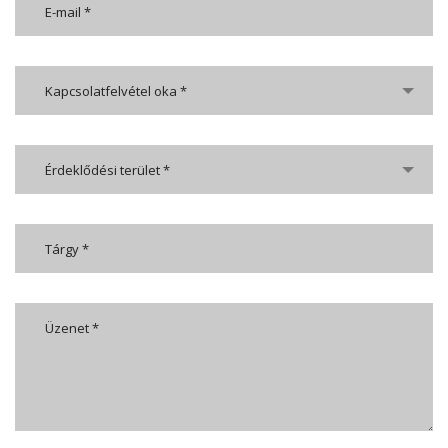
Kapcsolatfelvétel oka *
Érdeklődési terület *