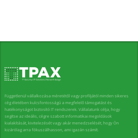
Függetlenül vállalkozása méretétől vagy profiljától minden sikeres
cég életében kulcsfontosságú a megfelelő támogatást és
hatékonyságot biztosító IT rendszerek. Vállalatunk célja, hogy
segítse az ideális, cégre szabott informatikai megoldások
kialakítását, kivitelezését vagy akár menedzselését, hogy Ön
kizárólag arra fókuszálhasson, ami igazán számít.