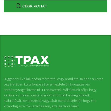
CÉGKIVONAT
Függetlenül vállalkozása méretétől vagy profiljától minden sikeres
cég életében kulcsfontosságú a megfelelő támogatást és
hatékonyságot biztosító IT rendszerek. Vállalatunk célja, hogy
segítse az ideális, cégre szabott informatikai megoldások
kialakítását, kivitelezését vagy akár menedzselését, hogy Ön
kizárólag arra fókuszálhasson, ami igazán számít.