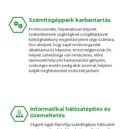
Számítógéppark karbantartás
Professzionális, folyamatosan képzett
szakembereink segítségével szolgáltatásunk
költséghatékony megoldást jelent cége számára,
hisz ahelyett, hogy saját rendszergazdát
alkalmazna és képezne, mi ezt megtesszük Ön
helyett. Lehetősége van rendszeres, előre
ütemezett helyszíni karbantartást igényelni,
szükséges esetén pedig akár azonnal, helyben
tudják meghibásodott eszközeit javítani.
Informatikai hálózatépítés és
üzemeltetés
Cégünk egyik főprofilja számítógépes hálózatok