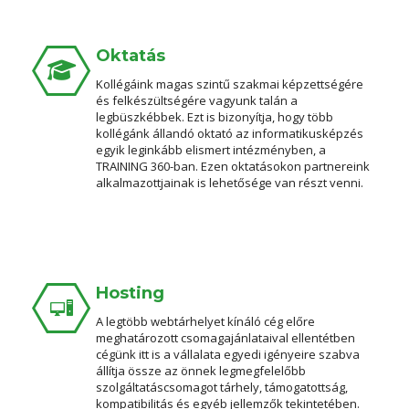
Oktatás
Kollégáink magas szintű szakmai képzettségére
és felkészültségére vagyunk talán a
legbüszkébbek. Ezt is bizonyítja, hogy több
kollégánk állandó oktató az informatikusképzés
egyik leginkább elismert intézményben, a
TRAINING 360-ban. Ezen oktatásokon partnereink
alkalmazottjainak is lehetősége van részt venni.
Hosting
A legtöbb webtárhelyet kínáló cég előre
meghatározott csomagajánlataival ellentétben
cégünk itt is a vállalata egyedi igényeire szabva
állítja össze az önnek legmegfelelőbb
szolgáltatáscsomagot tárhely, támogatottság,
kompatibilitás és egyéb jellemzők tekintetében.