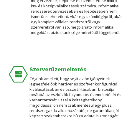
megtervezése, kiépítése és üzemeltetése mikro-
kis- és középvállalkozások számára. Informatikai
rendszerek tervezésében és kiépítésében nem
ismerünk lehetetlent. Akár egy számítógépről, akár
egy komplett vállalati rendszerről vagy
szerverekről van szó, megbízható informatikai
megoldást biztosítunk cége méretétől függetlenül.
Szerverüzemeltetés
Cégünk amellett, hogy segít az ön igényeinek
legmegfelelőbb hardver és szoftver konfiguráció
kiválasztásában és összeállításában, biztosítja
továbbá az eszközök folyamatos üzemeltetését és
karbantartását. Ezzel a költséghatékony
megoldással ön nem csak mentesül egy plusz
rendszergazda alkalmazásától, de garantáltan jól
képzett szakemberekre bízza adatai biztonságát.