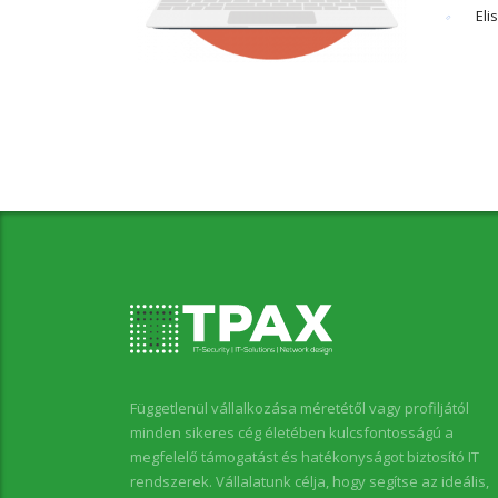
Eli
Függetlenül vállalkozása méretétől vagy profiljától
minden sikeres cég életében kulcsfontosságú a
megfelelő támogatást és hatékonyságot biztosító IT
rendszerek. Vállalatunk célja, hogy segítse az ideális,