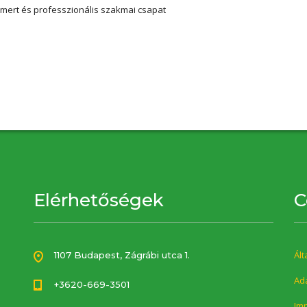
smert és professzionális szakmai csapat
Elérhetőségek
C
Ált
1107 Budapest, Zágrábi utca 1.
Ada
+3620-669-3501
Im