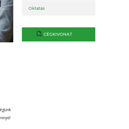
Oktatás
CÉGKIVONAT
ségünk
énnyel