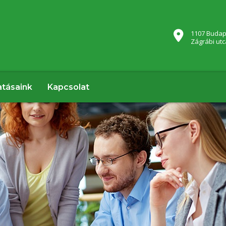
1107 Budap
Zágrábi utc
atásaink
Kapcsolat