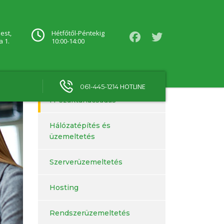
est,
Hétfőtől-Péntekig
a 1.
10:00-14:00
HOTLINE
061-445-1214
IT szaktanácsadás
Hálózatépítés és
üzemeltetés
Szerverüzemeltetés
Hosting
Rendszerüzemeltetés