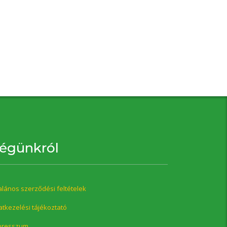
égünkról
alános szerződési feltételek
tkezelési tájékoztató
presszum