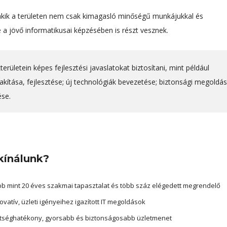
akik a területen nem csak kimagasló minőségű munkájukkal és
 a jövő informatikusai képzésében is részt vesznek.
rületein képes fejlesztési javaslatokat biztosítani, mint például
akítása, fejlesztése; új technológiák bevezetése; biztonsági megoldá
ése.
kínálunk?
b mint 20 éves szakmai tapasztalat és több száz elégedett megrendelő
ovatív, üzleti igényeihez igazított IT megoldások
tséghatékony, gyorsabb és biztonságosabb üzletmenet