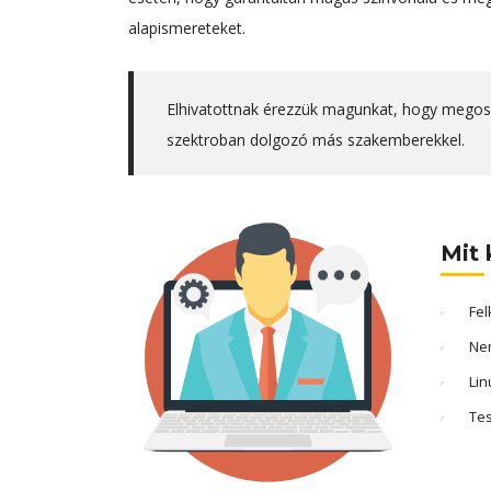
alapismereteket.
Elhivatottnak érezzük magunkat, hogy megoss
szektroban dolgozó más szakemberekkel.
Mit 
Fel
Nem
Lin
Tes