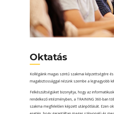
Oktatás
Kollégáink magas szintű szakmai képzettségére és 
magabiztossággal nézünk szembe a legnagyobb kihí
Felkészültségüket bizonyítja, hogy az informatikus
rendelkező intézményben, a TRAINING 360-ban több 
szakma megfelelően képzett utánpótlását. Ezen okt
esetén, hogy garantáltan magas színvonalú és megfe