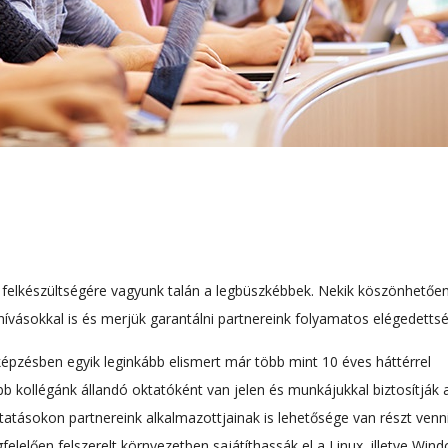
felkészültségére vagyunk talán a legbüszkébbek. Nekik köszönhetően
vásokkal is és merjük garantálni partnereink folyamatos elégedettsé
képzésben egyik leginkább elismert már több mint 10 éves háttérrel
kollégánk állandó oktatóként van jelen és munkájukkal biztosítják 
atásokon partnereink alkalmazottjainak is lehetősége van részt venn
lelően felszerelt környezetben sajátíthassák el a Linux, illetve Win