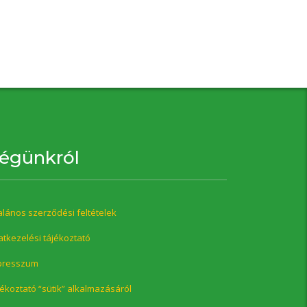
égünkról
alános szerződési feltételek
tkezelési tájékoztató
presszum
ékoztató “sütik” alkalmazásáról