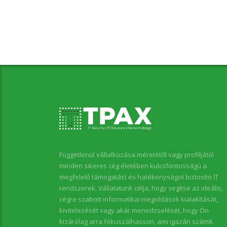
Függetlenül vállalkozása méretétől vagy profiljától
minden sikeres cég életében kulcsfontosságú a
megfelelő támogatást és hatékonyságot biztosító IT
rendszerek. Vállalatunk célja, hogy segítse az ideális,
cégre szabott informatikai megoldások kialakítását,
kivitelezését vagy akár menedzselését, hogy Ön
kizárólag arra fókuszálhasson, ami igazán számít.