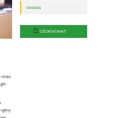
Oktatás
CÉGKIVONAT
 óriási
gét.
a
i igény
dows