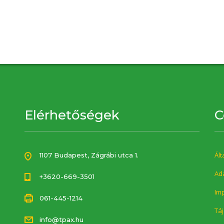
Elérhetőségek
C
Ált
1107 Budapest, Zágrábi utca 1.
Ada
+3620-669-3501
Im
061-445-1214
Táj
info@tpax.hu