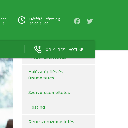
est,
Hétfőtől-Péntekig
a 1.
10:00-14:00
HOTLINE
061-445-1214
IT szaktanácsadás
Hálózatépítés és
üzemeltetés
Szerverüzemeltetés
Hosting
Rendszerüzemeltetés