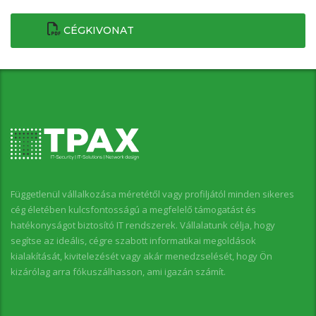
CÉGKIVONAT
Függetlenül vállalkozása méretétől vagy profiljától minden sikeres
cég életében kulcsfontosságú a megfelelő támogatást és
hatékonyságot biztosító IT rendszerek. Vállalatunk célja, hogy
segítse az ideális, cégre szabott informatikai megoldások
kialakítását, kivitelezését vagy akár menedzselését, hogy Ön
kizárólag arra fókuszálhasson, ami igazán számít.